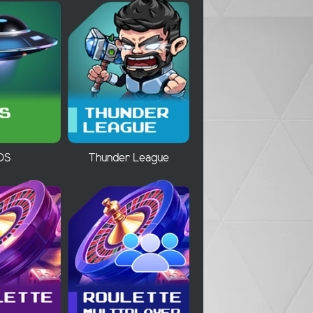
OS
Thunder League