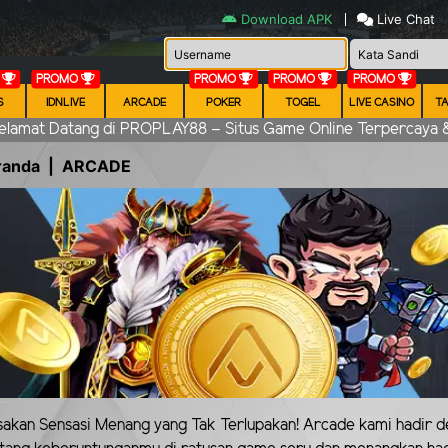
Download APK
Live Chat
O
PROMO
PROMO
PROMO
PROMO
S
IDNLIVE
ARCADE
POKER
TOGEL
LIVE CASINO
T
s Game Online Terpercaya & Terlengkap di Indonesia! | Pr
randa
ARCADE
akan Sensasi Menang yang Tak Terlupakan! Arcade kami hadir de