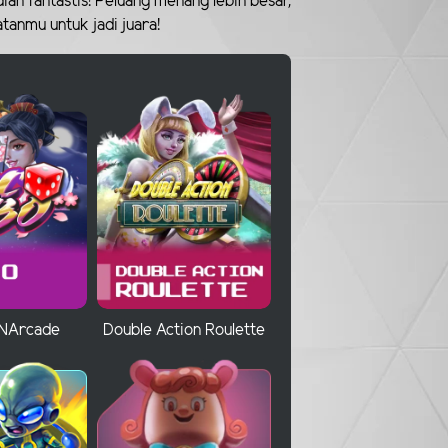
h fantastis! Peluang menang lebih besar,
anmu untuk jadi juara!
DNArcade
Double Action Roulette