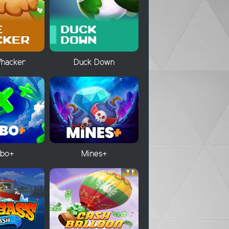
Whacker
Duck Down
mbo+
Mines+