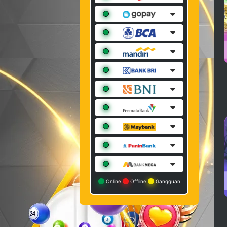
Online
Offline
Gangguan