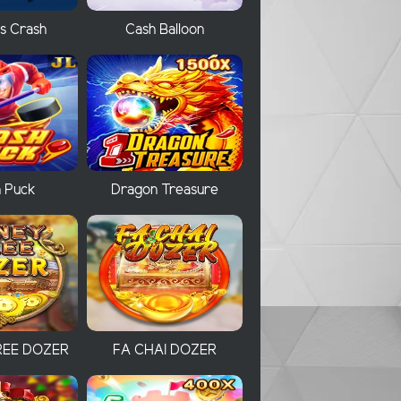
ss Crash
Cash Balloon
h Puck
Dragon Treasure
REE DOZER
FA CHAI DOZER