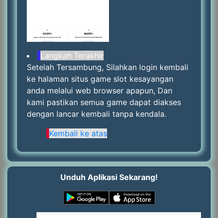
Langkah Terakhir
Setelah Tersambung, Silahkan login kembali
ke halaman situs game slot kesayangan
anda melalui web browser apapun, Dan
kami pastikan semua game dapat diakses
dengan lancar kembali tanpa kendala.
Kembali ke atas
Unduh Aplikasi Sekarang!