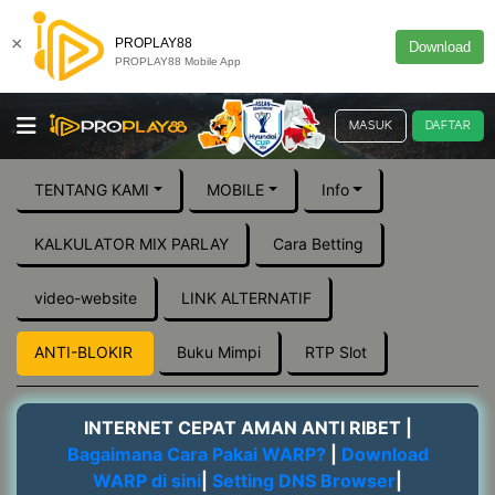
×
PROPLAY88
Download
PROPLAY88 Mobile App
MASUK
DAFTAR
TENTANG KAMI
MOBILE
Info
KALKULATOR MIX PARLAY
Cara Betting
video-website
LINK ALTERNATIF
ANTI-BLOKIR
Buku Mimpi
RTP Slot
INTERNET CEPAT AMAN ANTI RIBET |
Bagaimana Cara Pakai WARP?
|
Download
WARP di sini
|
Setting DNS Browser
|