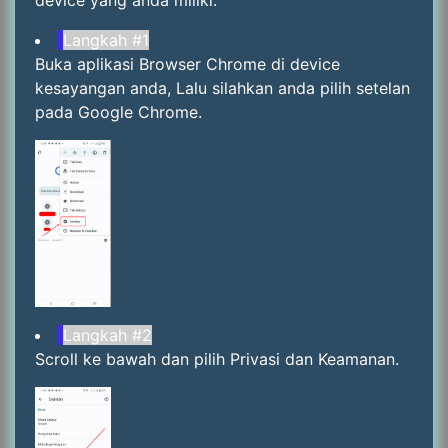
device yang anda miliki.
Langkah #1
Buka aplikasi Browser Chrome di device
kesayangan anda, Lalu silahkan anda pilih setelan
pada Google Chrome.
Langkah #2
Scroll ke bawah dan pilih Privasi dan Keamanan.