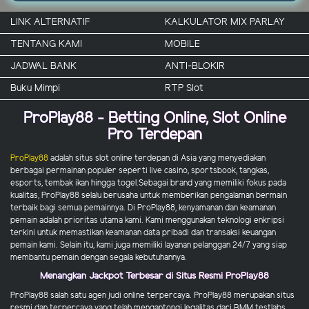
LINK ALTERNATIF
KALKULATOR MIX PARLAY
TENTANG KAMI
MOBILE
JADWAL BANK
ANTI-BLOKIR
Buku Mimpi
RTP Slot
ProPlay88 - Betting Online, Slot Online
Pro Terdepan
ProPlay88
adalah situs slot online terdepan di Asia yang menyediakan
berbagai permainan populer seperti live casino, sportsbook, tangkas,
esports, tembak ikan hingga togel.Sebagai brand yang memiliki fokus pada
kualitas, ProPlay88 selalu berusaha untuk memberikan pengalaman bermain
terbaik bagi semua pemainnya. Di ProPlay88, kenyamanan dan keamanan
pemain adalah prioritas utama kami. Kami menggunakan teknologi enkripsi
terkini untuk memastikan keamanan data pribadi dan transaksi keuangan
pemain kami. Selain itu, kami juga memiliki layanan pelanggan 24/7 yang siap
membantu pemain dengan segala kebutuhannya.
Menangkan Jackpot Terbesar di Situs Resmi ProPlay88
ProPlay88 salah satu agen judi online terpercaya. ProPlay88 merupakan situs
resmi dan terpercaya yang telah mengantongi legalitas dari BMM testlabs