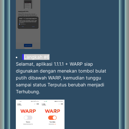
Langkah #6
Selamat, aplikasi 1.1.1.1 + WARP siap
digunakan dengan menekan tombol bulat
putih dibawah WARP, kemudian tunggu
sampai status Terputus berubah menjadi
Terhubung.